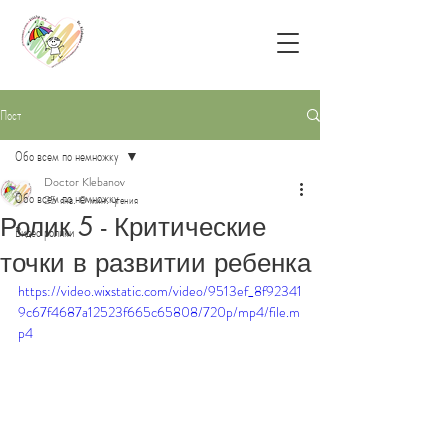
Пост
Обо всем по немножку
Doctor Klebanov
Обо всем по немножку
25 янв.
0 мин. чтения
Ролик 5 - Критические
Видео ролики
точки в развитии ребенка
https://video.wixstatic.com/video/9513ef_8f92341
9c67f4687a12523f665c65808/720p/mp4/file.m
p4