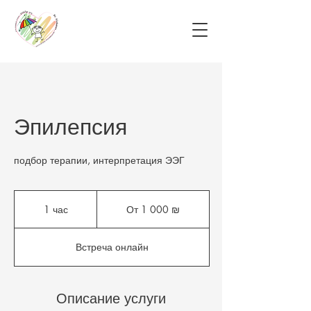
Эпилепсия
подбор терапии, интерпретация ЭЭГ
От
1 000
1 час
1
От 1 000 ₪
новых
израильских
ч
шекелей
а
Встреча онлайн
Описание услуги