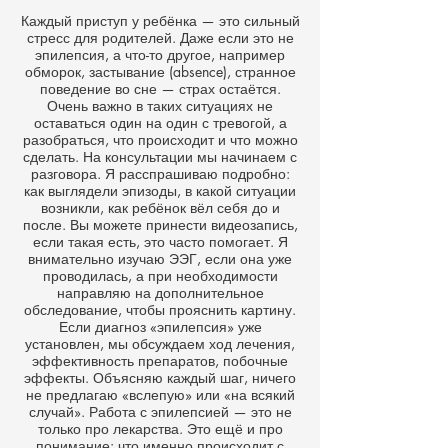
Каждый приступ у ребёнка — это сильный
стресс для родителей. Даже если это не
эпилепсия, а что-то другое, например
обморок, застывание (absence), странное
поведение во сне — страх остаётся.
Очень важно в таких ситуациях не
оставаться один на один с тревогой, а
разобраться, что происходит и что можно
сделать. На консультации мы начинаем с
разговора. Я расспрашиваю подробно:
как выглядели эпизоды, в какой ситуации
возникли, как ребёнок вёл себя до и
после. Вы можете принести видеозапись,
если такая есть, это часто помогает. Я
внимательно изучаю ЭЭГ, если она уже
проводилась, а при необходимости
направляю на дополнительное
обследование, чтобы прояснить картину.
Если диагноз «эпилепсия» уже
установлен, мы обсуждаем ход лечения,
эффективность препаратов, побочные
эффекты. Объясняю каждый шаг, ничего
не предлагаю «вслепую» или «на всякий
случай». Работа с эпилепсией — это не
только про лекарства. Это ещё и про
понимание: что именно происходит с